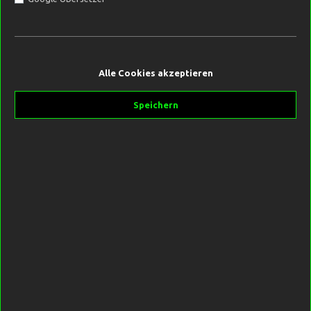
15,99 €*
Alle Cookies akzeptieren
Preise inkl. MwSt. zzgl. Versandkosten
Speichern
Derzeit nicht auf Lager.
Produktnummer:
SW10399
Hersteller:
Forge Tackle
Beschreibung
Multifunktionelle Taschen aus 1 mm starkem EVA. Leichter und
mit einer etwas weicheren Struktur, ist diese Taschenserie
idea…
Mehr
Bewertungen