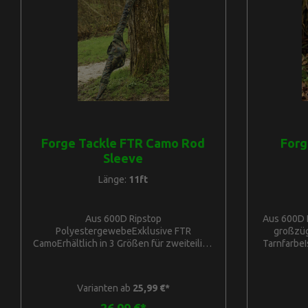
sind. Das Modell M ist ideal für die
Handhabun
Aufbewahrung von Vorfächern, Backleads
Easy
oder anderem kleinen Zubehör, die
T7,5cmEx
Modelle L und XL eignen sich für größere
Gegenstände wie Kameras, Spods,
Schnurspulen usw. Sie verfügen über
einen doppelten Tragegriff aus Gurtband
für eine einfache Handhabung von allen
Seiten.FTR Camo Easy Pouch L L23cm
H14cm T7,5cmExklusives FTR Camo
Gewebe, 600D Rip-Stop
Forge Tackle FTR Camo Rod
Forg
Sleeve
Länge:
11ft
Aus 600D Ripstop
Aus 600D 
PolyestergewebeExklusive FTR
großzüg
CamoErhältlich in 3 Größen für zweiteilige
Tarnfarbe
Karpfenruten in 10ft, 11ft und 12ftSie
stabil und
kann an die 3-Stab-Halterung
für Ban
angeschlossen werdenStrapazierfähiger
H38cm T
Varianten ab
25,99 €*
10mm-ReißverschlussAusgeklügelte
L28cm H3
Form, passend für jede auf dem Markt
Fron