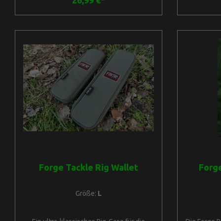
26,99 €*
erhältliche RutePassend für Karpfen-
T5cmAbmes
Ruten mit 50mm Ring und Big Pit RolleAn
L30cm H
einer Seite Klettverschluss für den
Seit
Kescher-TransportAn einer Seite
T5cmAbme
Gummibänder für BanksticksLänge: 10ft
165cm, 11ft 175cm, 12ft 194,5cmBreite
(von hinten nach vorn): Rollenbeutel
28cm, Spitzen-Abschnitt 17cm, Hauptteil
11cm
Forge Tackle Rig Wallet
Forg
Größe:
L