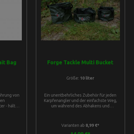
n.FTR Camo
H16cm
webe, 600D
it Bag
Forge Tackle Multi Bucket
Größe:
10 liter
ahrung von
Ein unentbehrliches Zubehör für jeden
nen
Karpfenangler und der einfachste Weg,
r - hält
um während des Abhakens und
frisch12
Fotografierens das gesamte Wasser, das
dosen
für die Fischversorgung benötigt wird,
n: H8,3cm
aufzubewahren. Es kann auch verwendet
Varianten ab
8,99 €*
erfähiger
werden, um Wasser zu sammeln, für die
Metall-
Benetzung der Methods, Pellets oder