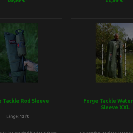
69,99 €*
22,99 €*
sungen der oberen Tasche :
ReißverschlussschieberI
5cm T20cmAbmessungen der
TrennstegeMaße: B24cm H2
entaschen: L16cm H32cm
ssungen der Innentasche :
L26cm H19cm
e Tackle Rod Sleeve
Forge Tackle Wate
Sleeve XXL
Länge:
12 ft