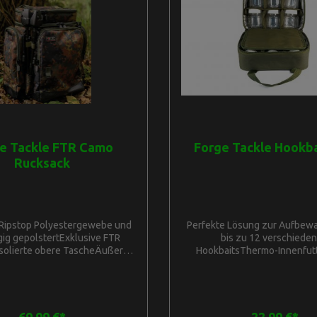
g von allen Seiten.FTR Camo
Handhabung von allen Seite
 Pouch M L15,5cm H11cm
Easy Pouch XL L27cm 
klusives FTR Camo Gewebe,
D8cmExklusives FTR Camo Ge
600D Rip-Stop
Rip-Stop
e Tackle FTR Camo
Forge Tackle Hookba
Rucksack
Ripstop Polyestergewebe und
Perfekte Lösung zur Aufbew
ig gepolstertExklusive FTR
bis zu 12 verschiede
Isolierte obere TascheÄußerst
HookbaitsThermo-Innenfutte
 komfortabelExterne Schlaufen
Hookbaits über lange Zeit 
ksticksAbmessungen: L31cm
wasserdichte Schraub
22cmHauptfach Innenmaße :
inklusiveMaße Schraubdose
6cm T29cmAbmessungen der
Durchmesser 6,5cmStrapazi
ttaschen : L28cm H31cm
10mm-Reißverschluss mit 