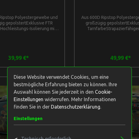
Ripstop Polyestergewebe und
Aus 600D Ripstop Polyester
ig gepolstertExklusive FTR
großzügig gepolstertExklus
Hochleistungs-Isolierung mit
TarnfarbeStrapazierfähig
erungStrapazierfähiger 10mm-
ReißverschlussWasserdicht v
ßverschluss mit Metall-
beschichteter BodenAuß
schlussschieberVerstärkter
Innentaschen helfen, Ihre Au
eschichtet mit starkem PVC-
organisieren und zu schützen
d Anti-Rutsch-TagsAbnehmbar
Klammern für den
39,99 €*
49,99 €*
m bequemer Schultergurt mit
SchultergurtSchultergurt gro
aschenAbmessungen: L36cm
Anti-Rutsch-Finish
26cmHauptfach Innenmaße :
gepolstertAbmessungen: L5
Diese Website verwendet Cookies, um eine
H24cm T22cmFronttaschen
T35cmAbmessungen des Inn
bestmögliche Erfahrung bieten zu können. Ihre
ngen : L29cm H17cm D3,5cm
L42cm H24cm T26cmAbmess
Neu
Vordertasche : L37cm 
Auswahl können Sie jederzeit in den
Cookie-
T5cmAbmessungen der obere
Einstellungen
widerrufen. Mehr Informationen
L36cm H5cm T25cmAbmessu
finden Sie in der
Datenschutzerklärung
.
Seitentaschen: L26cm 
T5cmAbmessungen der Inne
L30cm H18cm
Einstellungen
Technisch erforderlich