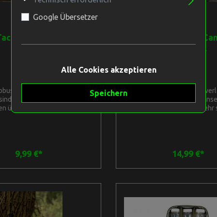
Google Übersetzer
Tackle FTR Camo Easy
Forge Tackle FTR Ca
Pouch M
Pouch XL
Alle Cookies akzeptieren
obusten und zuverlässigen
Diese robusten und zuver
Speichern
ind vielseitig einsetzbar. Sie
Taschen sind vielseitig einse
en über einen sehr starken
verfügen über einen sehr 
chluss, unser exklusives FTR
Reißverschluss, unser exklu
D Rip-Stop-Gewebe und eine
CAMO 600D Rip-Stop-Gewebe
 Polsterung, so dass sie auch
großzügige Polsterung, so da
Aufbewahrung empfindlicher
für die Aufbewahrung empf
e geeignet sind. Das Modell M
Gegenstände geeignet sind. D
9,99 €*
14,99 €*
al für die Aufbewahrung von
ist ideal für die Aufbewah
rn, Backleads oder anderem
Vorfächern, Backleads ode
ubehör, die Modelle L und XL
kleinen Zubehör, die Modell
h für größere Gegenstände wie
eignen sich für größere Gege
Spods, Schnurspulen usw. Sie
Kameras, Spods, Schnurspule
ber einen doppelten Tragegriff
verfügen über einen doppelten
urtband für eine einfache
aus Gurtband für eine ei