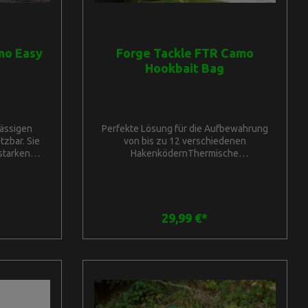
mo Easy
Forge Tackle FTR Camo
Hookbait Bag
lässigen
Perfekte Lösung für die Aufbewahrung
tzbar. Sie
von bis zu 12 verschiedenen
starken
HakenködernThermische
sives FTR
Innenauskleidung - hält die Köder lange
 und eine
Zeit frisch12 wasserdichte Schraubdosen
ss sie auch
enthaltenExklusives FTR Camo-Gewebe,
indlicher
600D Rip-StopAbmessungen der
as Modell M
Schraubendosen: H8.3cm Durchmesser
29,99 €*
rung von
6.5cmRobuster 10mm-Reißverschluss mit
r anderem
MetallschieberInterne
e L und XL
TrennwändeAbmessungen: L24cm H20cm
nstände wie
T15cm
n usw. Sie
 Tragegriff
nfache