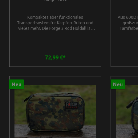
Kompaktes aber funktionales
Aus 600D 
Transportsystem für Karpfen-Ruten und
großzüg
vieles mehr. Die Forge 3 Rod Holdall ist
Tarnfarbe
sowohl außen als auch innen großzügig
Innenpolst
gepolstert, so dass wertvolle Karpfen-
Rei
Ruten in jeder Situation sicher sind. Das
Reißver
clevere Innendesign zeichnet sich durch
Boden, b
eine vollständig gepolsterte Ruten-Hülle
Gewebe un
72,99 €*
in der Mitte aus, die auch als
- extre
Trennelement für die beiden Ruten an den
Metalll
Seiten dient. Bei dieser Lösung wird keine
H24cm T
Rute mit der anderen in Berührung
L32cm 
kommen. Außen können mit Hilfe der
Abmessu
Neu
Neu
extrem starken Gurte mit Klettverschluss
zwei Kescher und eine Spod & Marker-
Rute befestigt werden. Hergestellt aus
600D Ripstop Polyestergewebe mit
strapazierfähigem 10mm-Reißverschluss
und verstärktem, beschichtetem
Bodenbereich. Erhältlich in drei Größen
für zweiteilige Karpfen-Ruten in 10, 12
und 13 FußAußen und innen großzügig