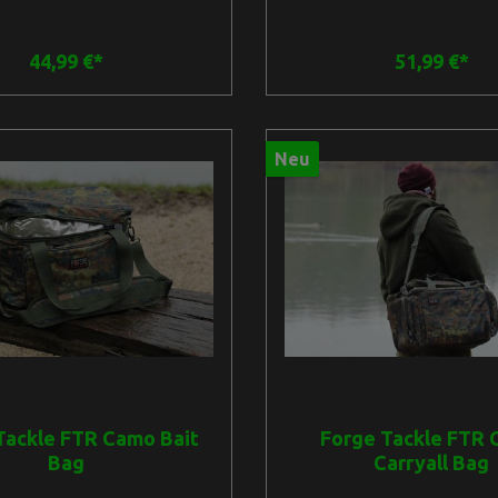
-Tags4 Außentaschen plus
ReißverschlussschieberVer
he mit Reißverschluss an der
Boden, beschichtet mit sta
Metallische Klammern für den
Gewebe und Anti-Rutsch-Tag
44,99 €*
51,99 €*
urtSchultergurt großzügig mit
innenAbnehmbar - extrem 
Anti-Rutsch-Finish
Schultergurt mit Metalllasc
rtAbmessungen: B44cm H31cm
B62cm H34cm T35cmInnenma
cmInnenmaße : B32cm H28cm
H30cm T27cmMaße Taschen v
e Tasche vorn: B30cm H20cm
H25cm T5,5cmMaße Seiten
Neu
 Tasche oben: B25cm H4cm
B21cm H25cm T5,5cmMaße Ta
aße Seitentaschen: B14cm
B38cm H4cm T20cmMaße Ne
cmMaße Netztasche: B31cm
B47cm H21cm
H15cm
Tackle FTR Camo Bait
Forge Tackle FTR
Bag
Carryall Bag