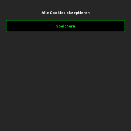
Alle Cookies akzeptieren
Speichern
269,99 €*
Preise inkl. MwSt. zzgl. Versandkosten
Derzeit nicht auf Lager.
Produktnummer:
SW10402
Hersteller:
Forge Tackle
Beschreibung
Wir haben Ende 2018 begonnen, an diesem Projekt zu arbeiten,
und von Anfang an war es unser Ziel, etwas anderes zu
schaffen,…
Mehr
Bewertungen