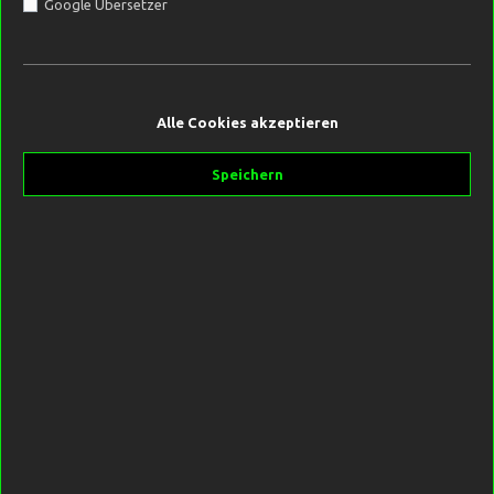
Google Übersetzer
9,99 €*
Alle Cookies akzeptieren
Inhalt:
0.5 Liter
(19,98 €* / 1 Liter)
Preise inkl. MwSt. zzgl. Versandkosten
Speichern
Sofort verfügbar, Lieferzeit 2-5 Tage
In den Warenkorb
Produktnummer:
SW10267
Hersteller:
Black Label Baits
Beschreibung
Die „Super Häftige Flüssigkeit“ überzeugt durch Ihre vielfältige
Einsatzbereitschaft. Ob als Zugabe im Mix oder zum verfeine…